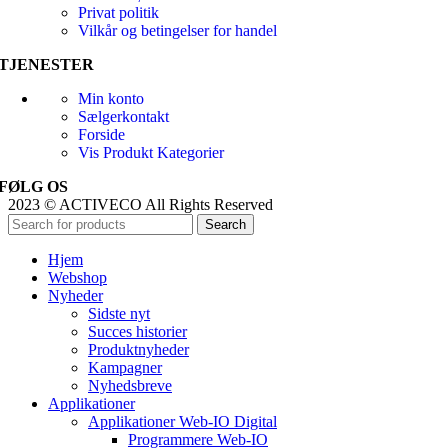
Privat politik
Vilkår og betingelser for handel
TJENESTER
Min konto
Sælgerkontakt
Forside
Vis Produkt Kategorier
FØLG OS
2023 © ACTIVECO All Rights Reserved
Search
Hjem
Webshop
Nyheder
Sidste nyt
Succes historier
Produktnyheder
Kampagner
Nyhedsbreve
Applikationer
Applikationer Web-IO Digital
Programmere Web-IO