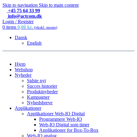
Skip to navigation
Skip to main content
+45 75 64 33 99
info@actcom.dk
Login / Register
0
items
0,00
kr.
(ekskl. moms)
Dansk
English
Hjem
Webshop
Nyheder
Sidste nyt
Succes historier
Produktnyheder
Kampagner
Nyhedsbreve
Applikationer
Applikationer Web-IO Digital
Programmere Web-IO
Web-IO Digital som timer
Applikationer for Box-To-Box
Web-IO analog