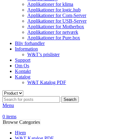
Applikationer for klima
Applikationer for logic.hub
Applikationer for Com-Server
Applikationer for USB-Server
Applikationer for Motherbox
Applikationer for netværk
Applikationer for Pure.box
Bliv forhandler
Information
W&T’s prislister
Support
Om Os
Kontakt
Katalog
W&T Katalog PDF
Search
Menu
0
items
Browse Categories
Hjem
W&T Katalog PDF