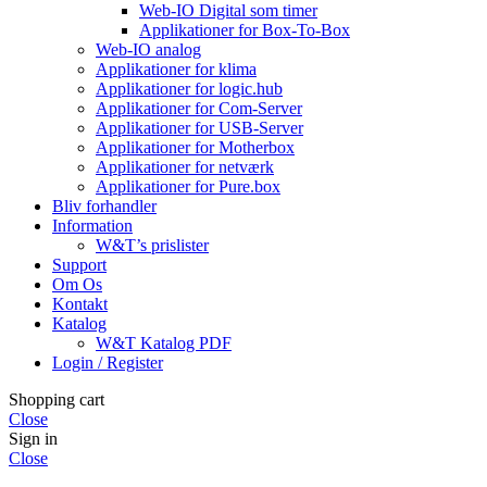
Web-IO Digital som timer
Applikationer for Box-To-Box
Web-IO analog
Applikationer for klima
Applikationer for logic.hub
Applikationer for Com-Server
Applikationer for USB-Server
Applikationer for Motherbox
Applikationer for netværk
Applikationer for Pure.box
Bliv forhandler
Information
W&T’s prislister
Support
Om Os
Kontakt
Katalog
W&T Katalog PDF
Login / Register
Shopping cart
Close
Sign in
Close